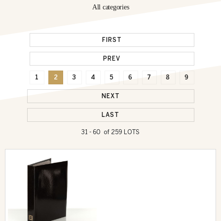
All categories
FIRST
PREV
1
2
3
4
5
6
7
8
9
NEXT
LAST
31 - 60 of 259 LOTS