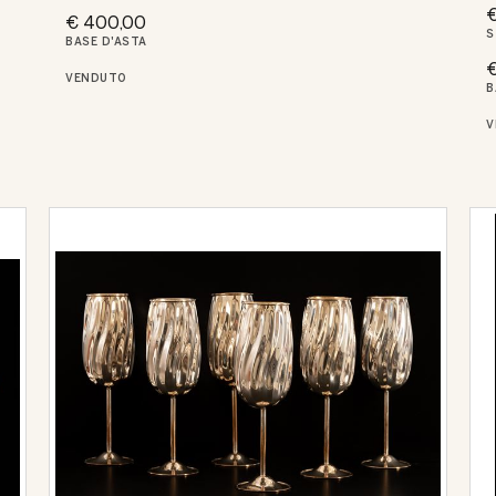
€
€ 400,00
S
BASE D'ASTA
€
VENDUTO
B
V