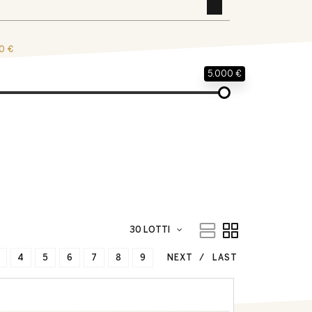
0 €
5.000 €
30 LOTTI
4
5
6
7
8
9
NEXT
LAST