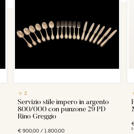
2
Servizio stile impero in argento
800/000 con punzone 29 PD
Rino Greggio
€
S
€ 900,00 / 1.800,00