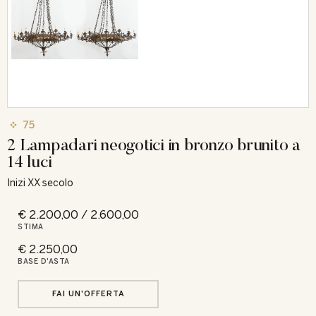
75
2 Lampadari neogotici in bronzo brunito a
14 luci
Inizi XX secolo
€ 2.200,00 / 2.600,00
STIMA
€ 2.250,00
BASE D'ASTA
FAI UN'OFFERTA