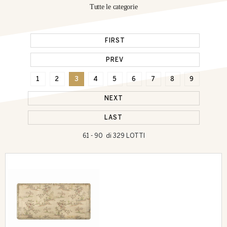
Tutte le categorie
FIRST
PREV
1
2
3
4
5
6
7
8
9
NEXT
LAST
61 - 90 di 329 LOTTI