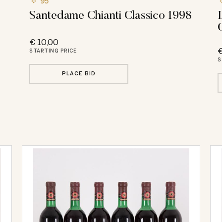
95
Santedame Chianti Classico 1998
€ 10,00
€
STARTING PRICE
S
PLACE BID