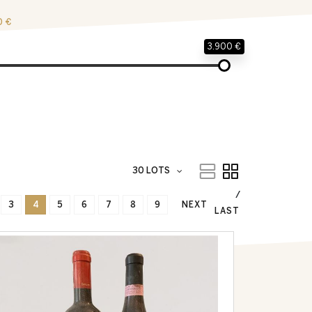
0 €
3.900 €
30 LOTS
3
4
5
6
7
8
9
NEXT
LAST