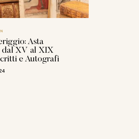
ON
riggio: Asta
i dal XV al XIX
ritti e Autografi
24