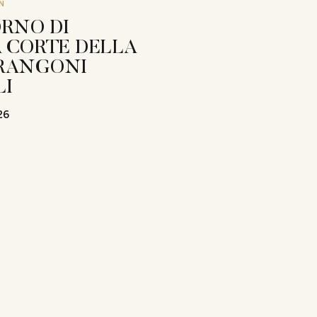
N
RNO DI
 CORTE DELLA
RANGONI
LI
26