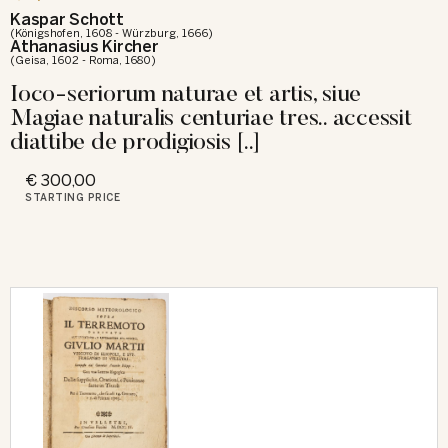
Kaspar Schott
(Königshofen, 1608 - Würzburg, 1666)
Athanasius Kircher
(Geisa, 1602 - Roma, 1680)
Ioco-seriorum naturae et artis, siue
Magiae naturalis centuriae tres.. accessit
diattibe de prodigiosis [..]
€ 300,00
STARTING PRICE