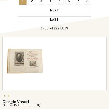
1
2
3
4
5
6
7
8
NEXT
LAST
1 - 30 of 222 LOTS
1
Giorgio Vasari
(Arezzo, 1511 - Firenze , 1574)