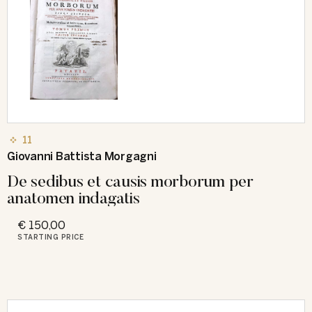
11
Giovanni Battista Morgagni
De sedibus et causis morborum per
anatomen indagatis
€ 150,00
STARTING PRICE