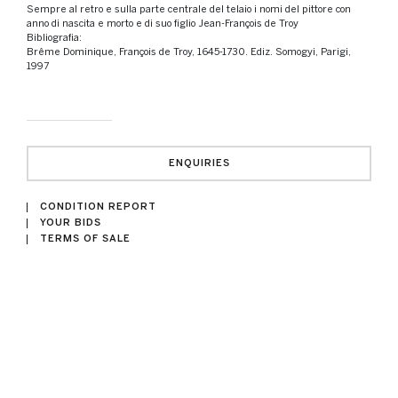
Sempre al retro e sulla parte centrale del telaio i nomi del pittore con
anno di nascita e morto e di suo figlio Jean-François de Troy
Bibliografia:
Brême Dominique, François de Troy, 1645-1730. Ediz. Somogyi, Parigi,
1997
ENQUIRIES
CONDITION REPORT
YOUR BIDS
TERMS OF SALE