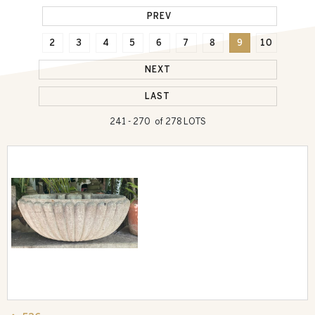
PREV
2
3
4
5
6
7
8
9
10
NEXT
LAST
241 - 270 of 278 LOTS