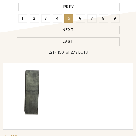
PREV
1
2
3
4
5
6
7
8
9
NEXT
LAST
121 - 150 of 278 LOTS