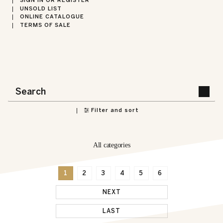
SIGN IN OR REGISTER
UNSOLD LIST
ONLINE CATALOGUE
TERMS OF SALE
Filter and sort
All categories
1
2
3
4
5
6
NEXT
LAST