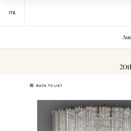
ITA
Auc
20t
BACK TO LIST