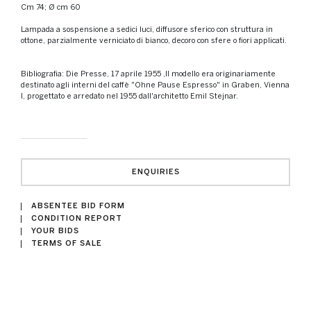
cm 74; Ø cm 60
Lampada a sospensione a sedici luci, diffusore sferico con struttura in
ottone, parzialmente verniciato di bianco, decoro con sfere o fiori applicati.
Bibliografia: Die Presse, 17 aprile 1955 ,Il modello era originariamente
destinato agli interni del caffè "Ohne Pause Espresso" in Graben, Vienna
I, progettato e arredato nel 1955 dall'architetto Emil Stejnar.
ENQUIRIES
ABSENTEE BID FORM
CONDITION REPORT
YOUR BIDS
TERMS OF SALE