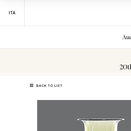
ITA
Auc
20t
BACK TO LIST