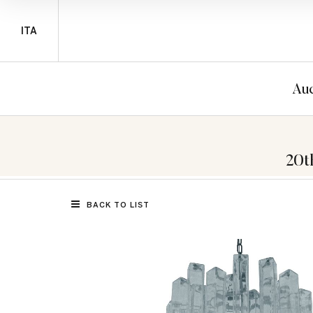
ITA
Auc
20t
BACK TO LIST