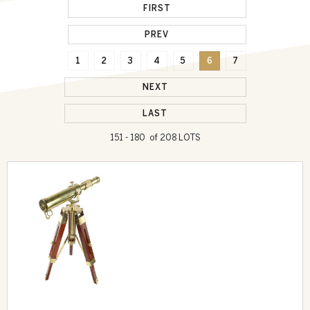
FIRST
PREV
1
2
3
4
5
6
7
NEXT
LAST
151 - 180 of 208 LOTS