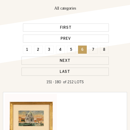
All categories
FIRST
PREV
1
2
3
4
5
6
7
8
NEXT
LAST
151 - 180 of 212 LOTS