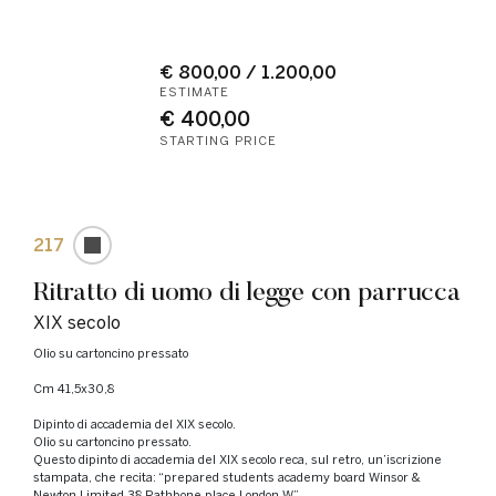
€ 800,00 / 1.200,00
ESTIMATE
€ 400,00
STARTING PRICE
217
Ritratto di uomo di legge con parrucca
XIX secolo
Olio su cartoncino pressato
cm 41,5x30,8
Dipinto di accademia del XIX secolo.
Olio su cartoncino pressato.
Questo dipinto di accademia del XIX secolo reca, sul retro, un’iscrizione
stampata, che recita: “prepared students academy board Winsor &
Newton Limited 38 Rathbone place London W.”.