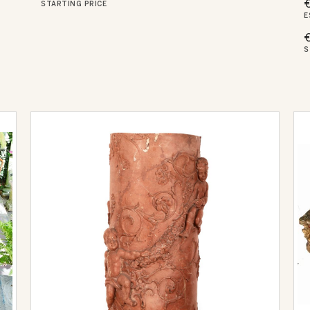
€
STARTING PRICE
E
S