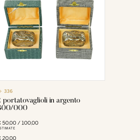
336
2 portatovaglioli in argento
800/000
 50,00 / 100,00
STIMATE
 20,00