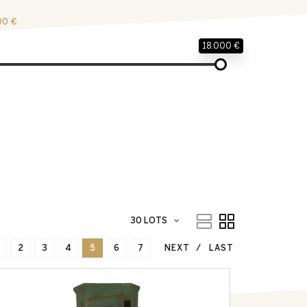
00 €
18.000 €
30 LOTS
2
3
4
5
6
7
NEXT
LAST