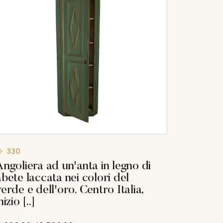
330
Angoliera ad un'anta in legno di
abete laccata nei colori del
verde e dell'oro. Centro Italia,
nizio [..]