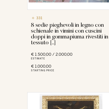
331
8 sedie pieghevoli in legno con
schienale in vimini con cuscini
doppi in gommapiuma rivestiti in
tessuto [..]
€ 1.500,00 / 2.000,00
ESTIMATE
€ 1.000,00
STARTING PRICE