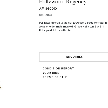
Hollywood Regency.
XX secolo
cm 150x53
Per racconti orali usato nel 1956 come porta confetti in
occasione del matrimonio di Grace Kelly con S.A.S. il
Principe di Monaco Ranieri
ENQUIRIES
CONDITION REPORT
YOUR BIDS
TERMS OF SALE