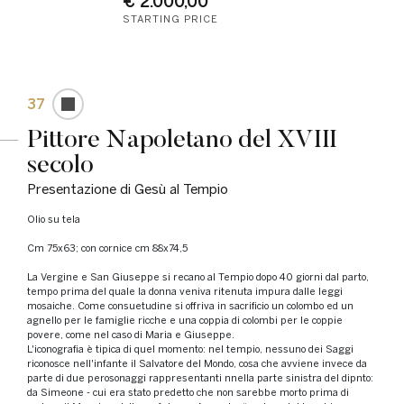
€ 2.000,00
STARTING PRICE
37
Pittore Napoletano del XVIII
secolo
Presentazione di Gesù al Tempio
olio su tela
cm 75x63; con cornice cm 88x74,5
La Vergine e San Giuseppe si recano al Tempio dopo 40 giorni dal parto,
tempo prima del quale la donna veniva ritenuta impura dalle leggi
mosaiche. Come consuetudine si offriva in sacrificio un colombo ed un
agnello per le famiglie ricche e una coppia di colombi per le coppie
povere, come nel caso di Maria e Giuseppe.
L'iconografia è tipica di quel momento: nel tempio, nessuno dei Saggi
riconosce nell'infante il Salvatore del Mondo, cosa che avviene invece da
parte di due perosonaggi rappresentanti nnella parte sinistra del dipnto:
da Simeone - cui era stato predetto che non sarebbe morto prima di