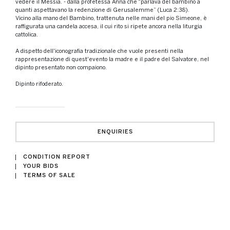
vedere il Messia. - dalla profetessa Anna che “parlava del bambino a
quanti aspettavano la redenzione di Gerusalemme” (Luca 2:38).
Vicino alla mano del Bambino, trattenuta nelle mani del pio Simeone, è
raffigurata una candela accesa, il cui rito si ripete ancora nella liturgia
cattolica.
A dispetto dell'iconografia tradizionale che vuole presenti nella
rappresentazione di quest'evento la madre e il padre del Salvatore, nel
dipinto presentato non compaiono.
Dipinto rifoderato.
ENQUIRIES
CONDITION REPORT
YOUR BIDS
TERMS OF SALE