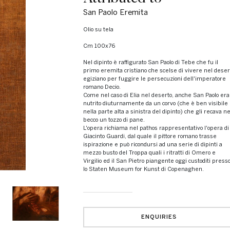
San Paolo Eremita
olio su tela
cm 100x76
Nel dipinto è raffigurato San Paolo di Tebe che fu il
primo eremita cristiano che scelse di vivere nel deser
egiziano per fuggire le persecuzioni dell'imperatore
romano Decio.
Come nel caso di Elia nel deserto, anche San Paolo era
nutrito diuturnamente da un corvo (che è ben visibile
nella parte alta a sinistra del dipinto) che gli recava ne
becco un tozzo di pane.
L'opera richiama nel pathos rappresentativo l'opera di
Giacinto Guardi, dal quale il pittore romano trasse
ispirazione e può ricondursi ad una serie di dipinti a
mezzo busto del Troppa quali i ritratti di Omero e
Virgilio ed il San Pietro piangente oggi custoditi press
lo Staten Museum for Kunst di Copenaghen.
ENQUIRIES