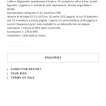
Lettere filigranate scandiscono il testo e 33 miniature, oltre a due iniziali
figurate. Legatura in velluto di seta, lapislazzuli, lamina argentata e
dorata.
Riproduzione integrale in oro zecchino 23Kt.
Volume di formato 10,3 x 14,5 cm. 61 carte (122 pagine, di cui 15 bianche)
con 33 miniatura a piena pagina. L’opera e il commentario (108 pagine a
cura di Giovanna Lazzi) sono custoditi in un cofanetto blu con doppio
scomparto. Tiratura di 999 copie numerate.
Esemplare n. 179 di 999.
Condizione: nello stato di nuovo.
ENQUIRIES
CONDITION REPORT
YOUR BIDS
TERMS OF SALE