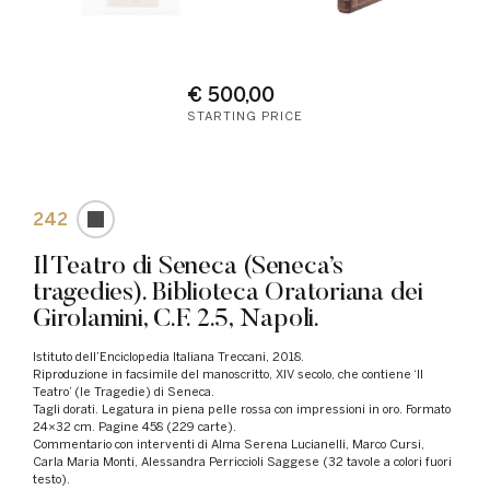
€ 500,00
STARTING PRICE
242
Il Teatro di Seneca (Seneca’s
tragedies). Biblioteca Oratoriana dei
Girolamini, C.F. 2.5, Napoli.
Istituto dell’Enciclopedia Italiana Treccani, 2018.
Riproduzione in facsimile del manoscritto, XIV secolo, che contiene ‘Il
Teatro’ (le Tragedie) di Seneca.
Tagli dorati. Legatura in piena pelle rossa con impressioni in oro. Formato
24×32 cm. Pagine 458 (229 carte).
Commentario con interventi di Alma Serena Lucianelli, Marco Cursi,
Carla Maria Monti, Alessandra Perriccioli Saggese (32 tavole a colori fuori
testo).