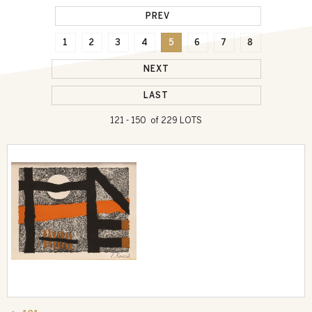
PREV
1
2
3
4
5
6
7
8
NEXT
LAST
121 - 150 of 229 LOTS