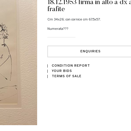
18.12.1953 firma in alto a dx 
frafite
cm 34x26; con cornice cm 67,5x57;
numerata???
ENQUIRIES
CONDITION REPORT
YOUR BIDS
TERMS OF SALE