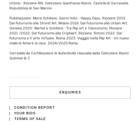
Urbino - Riccione RN; Collezione Gianfranco Rosini, Castello di Serravalle,
Repubblica di San Marino.
Pubblicazioni: Mario Schifano, Giorni felici - Happy Days, Riccione 2001;
Dal Futurismo alla Street Art, Milano 2016; Dal Futurismo alla Urban Art,
Genova 2020; Warhol e Schifano - Tra Pop art e Classicismo, Pescara
2021 /2022; Dal Futurismo alla Criptoart, Riccione, Rimini 2022; Dal
Futurismo a ll’ arte Virtuale, Roma 2023; Viaggio nella Pop Art - Un nuovo
modo di Amare le cose, 2024/2025 Roma
Corredato da Certificazione di Autenticità rilasciata dalla Collezione Rosini
Gutman & C
ENQUIRIES
CONDITION REPORT
YOUR BIDS
TERMS OF SALE