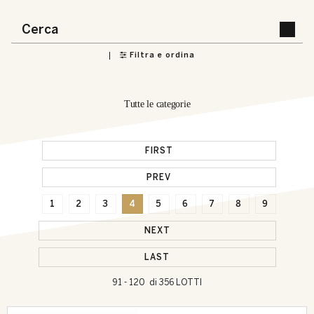
Filtra e ordina
Tutte le categorie
FIRST
PREV
1
2
3
4
5
6
7
8
9
NEXT
LAST
91 - 120 di 356 LOTTI