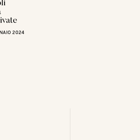
li
a
ivate
NAIO 2024