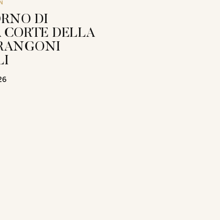
N
RNO DI
 CORTE DELLA
RANGONI
LI
26